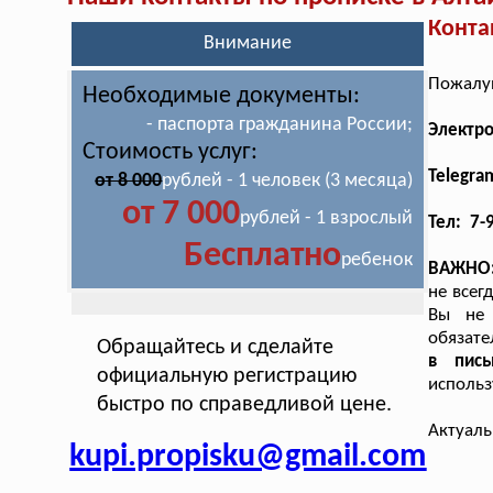
Конта
Внимание
Пожалуй
Необходимые документы:
- паспорта гражданина России;
Электр
Стоимость услуг:
Telegra
от 8 000
рублей - 1 человек (3 месяца)
от 7 000
рублей - 1 взрослый
Тел: 7-
Бесплатно
ребенок
ВАЖНО
не всег
Вы не 
обязате
Обращайтесь и сделайте
в пис
официальную регистрацию
использ
быстро по справедливой цене.
Актуаль
kupi.propisku@gmail.com